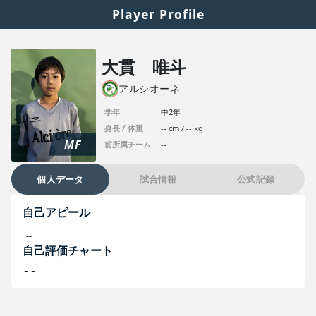
Player Profile
大貫 唯斗
アルシオーネ
学年
中2年
身長 / 体重
-- cm / -- kg
MF
前所属チーム
--
個人データ
試合情報
公式記録
自己アピール
--
自己評価チャート
--