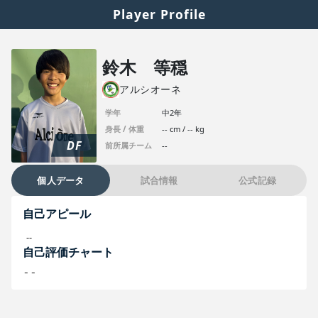
Player Profile
鈴木 等穏
アルシオーネ
学年
中2年
身長 / 体重
-- cm / -- kg
DF
前所属チーム
--
個人データ
試合情報
公式記録
自己アピール
--
自己評価チャート
--