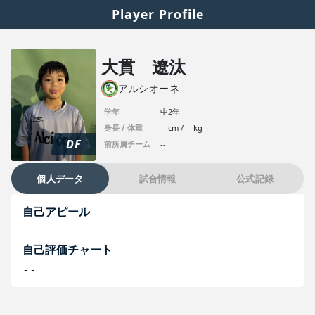
Player Profile
大貫 遼汰
アルシオーネ
学年
中2年
身長 / 体重
-- cm / -- kg
DF
前所属チーム
--
個人データ
試合情報
公式記録
自己アピール
--
自己評価チャート
--