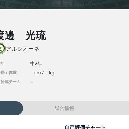
渡邊 光琉
アルシオーネ
中2年
学年
-- cm / -- kg
長 / 体重
--
前所属チーム
試合情報
自己評価チャート