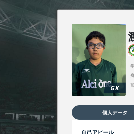
身
GK
個人データ
自己アピール