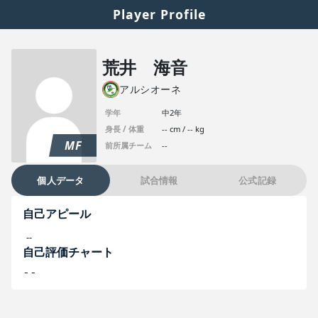
Player Profile
荒井 海音
アルシオーネ
学年
中2年
身長 / 体重
-- cm / -- kg
MF
前所属チーム
--
個人データ
試合情報
公式記録
自己アピール
--
自己評価チャート
--