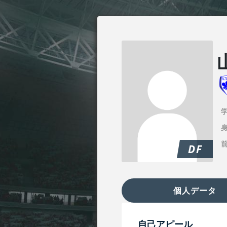
身
DF
個人データ
自己アピール