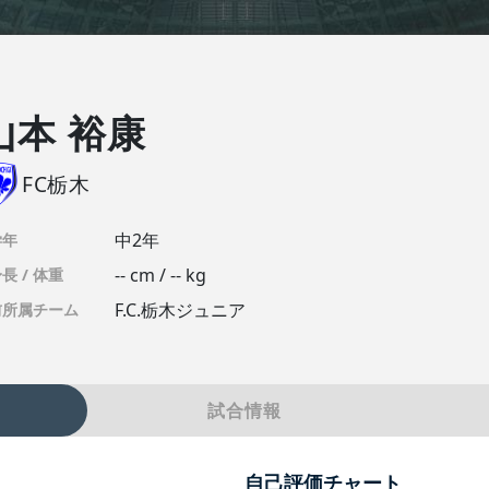
山本 裕康
FC栃木
中2年
学年
-- cm / -- kg
長 / 体重
F.C.栃木ジュニア
前所属チーム
試合情報
自己評価チャート