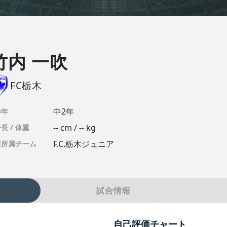
竹内 一吹
FC栃木
中2年
学年
-- cm / -- kg
長 / 体重
F.C.栃木ジュニア
前所属チーム
試合情報
自己評価チャート