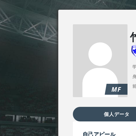
身
MF
個人データ
自己アピール