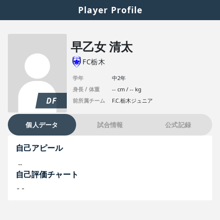
Player Profile
早乙女 清太
FC栃木
学年
中2年
身長 / 体重
-- cm / -- kg
DF
前所属チーム
F.C.栃木ジュニア
個人データ
試合情報
公式記録
自己アピール
--
自己評価チャート
--