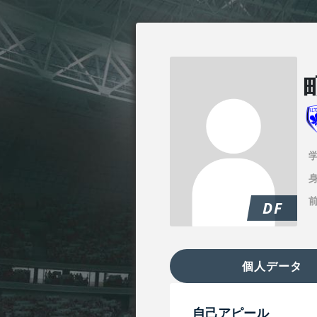
身
DF
個人データ
自己アピール