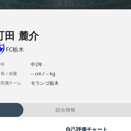
町田 麓介
FC栃木
中2年
学年
-- cm / -- kg
長 / 体重
モランゴ栃木
前所属チーム
試合情報
自己評価チャート