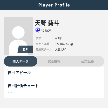
Player Profile
天野 葵斗
FC栃木
学年
中2年
身長 / 体重
172 cm / 56 kg
DF
前所属チーム
大谷北FC
個人データ
試合情報
公式記録
自己アピール
--
自己評価チャート
--