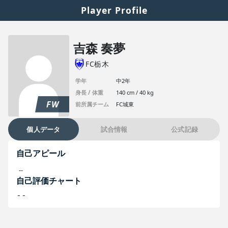
Player Profile
吉森 奏夢
FC栃木
学年
中2年
身長 / 体重
140 cm / 40 kg
FW
前所属チーム
FC城東
個人データ
試合情報
公式記録
自己アピール
--
自己評価チャート
--