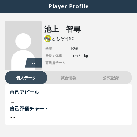
Player Profile
池上 智尋
ともぞうSC
学年
中2年
身長 / 体重
-- cm / -- kg
--
前所属チーム
--
個人データ
試合情報
公式記録
自己アピール
--
自己評価チャート
--