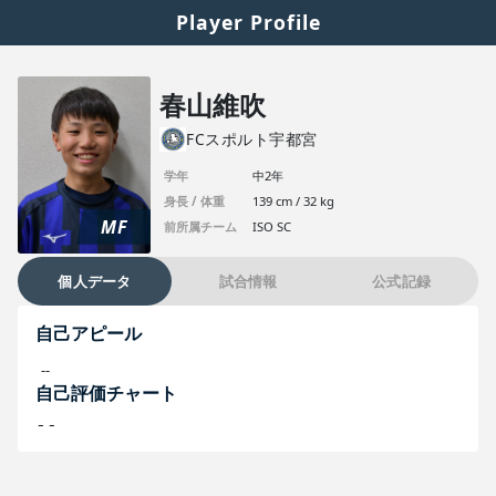
Player Profile
春山維吹
FCスポルト宇都宮
学年
中2年
身長 / 体重
139 cm / 32 kg
MF
前所属チーム
ISO SC
個人データ
試合情報
公式記録
自己アピール
--
自己評価チャート
--