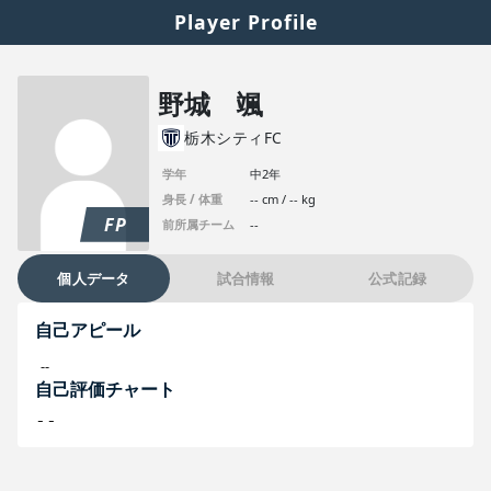
Player Profile
野城 颯
栃木シティFC
学年
中2年
身長 / 体重
-- cm / -- kg
FP
前所属チーム
--
個人データ
試合情報
公式記録
自己アピール
--
自己評価チャート
--