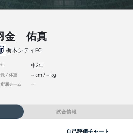
羽金 佑真
栃木シティFC
中2年
学年
-- cm / -- kg
長 / 体重
--
前所属チーム
試合情報
自己評価チャート