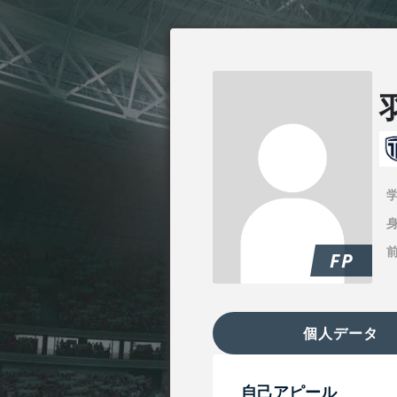
身
FP
個人データ
自己アピール