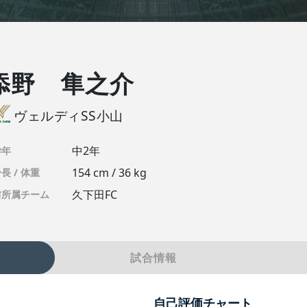
添野 隼之介
ヴェルディSS小山
中2年
学年
154 cm / 36 kg
長 / 体重
久下田FC
前所属チーム
試合情報
自己評価チャート