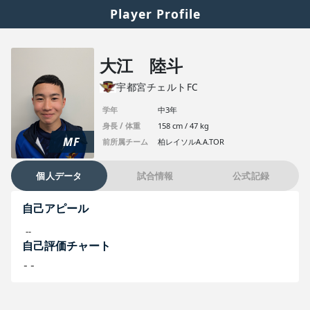
Player Profile
大江 陸斗
宇都宮チェルトFC
学年
中3年
身長 / 体重
158 cm / 47 kg
MF
前所属チーム
柏レイソルA.A.TOR
個人データ
試合情報
公式記録
自己アピール
--
自己評価チャート
--