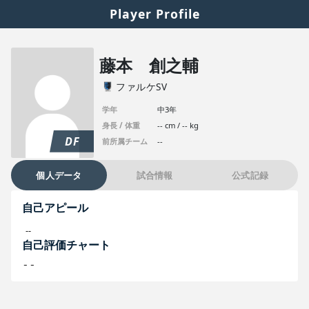
Player Profile
藤本 創之輔
ファルケSV
学年
中3年
身長 / 体重
-- cm / -- kg
DF
前所属チーム
--
個人データ
試合情報
公式記録
自己アピール
--
自己評価チャート
--