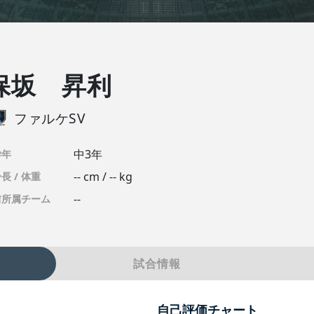
保坂 昇利
ファルケSV
中3年
学年
-- cm / -- kg
長 / 体重
--
前所属チーム
試合情報
自己評価チャート