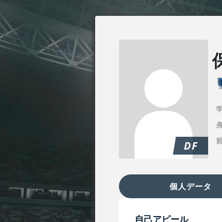
身
DF
個人データ
自己アピール