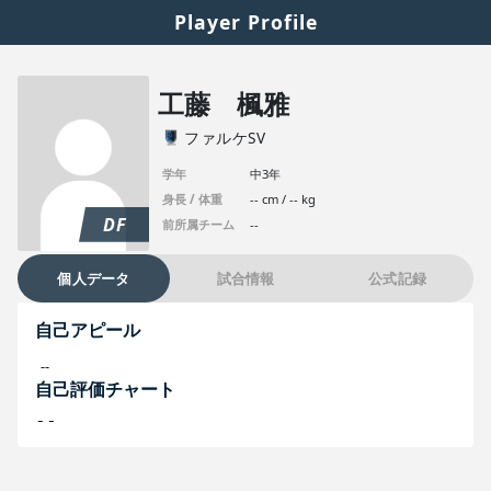
Player Profile
工藤 楓雅
ファルケSV
学年
中3年
身長 / 体重
-- cm / -- kg
DF
前所属チーム
--
個人データ
試合情報
公式記録
自己アピール
--
自己評価チャート
--