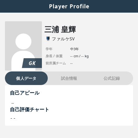
Player Profile
三浦 皇輝
ファルケSV
学年
中3年
身長 / 体重
-- cm / -- kg
GK
前所属チーム
--
個人データ
試合情報
公式記録
自己アピール
--
自己評価チャート
--