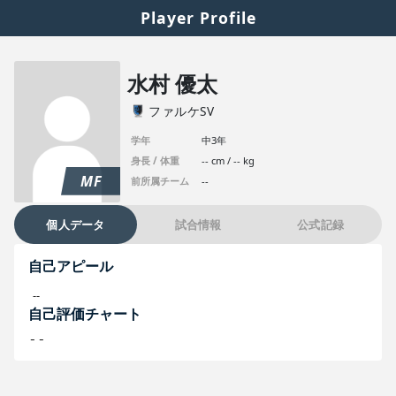
Player Profile
水村 優太
ファルケSV
学年
中3年
身長 / 体重
-- cm / -- kg
MF
前所属チーム
--
個人データ
試合情報
公式記録
自己アピール
--
自己評価チャート
--