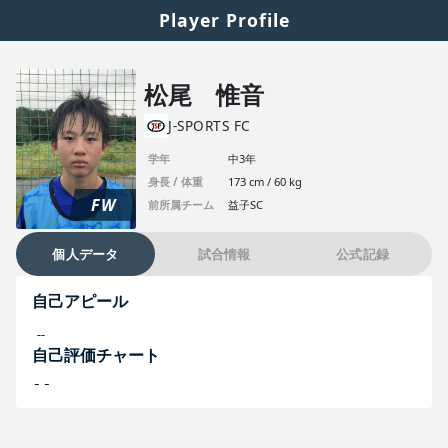
Player Profile
松尾 惟音
J-SPORTS FC
学年
中3年
身長 / 体重
173 cm / 60 kg
FW
前所属チーム
益子SC
個人データ
試合情報
公式記録
自己アピール
--
自己評価チャート
--