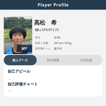
Player Profile
髙松 希
J-SPORTS FC
学年
中3年
身長 / 体重
167 cm / 55 kg
MF
前所属チーム
益子SC
個人データ
試合情報
公式記録
自己アピール
--
自己評価チャート
--