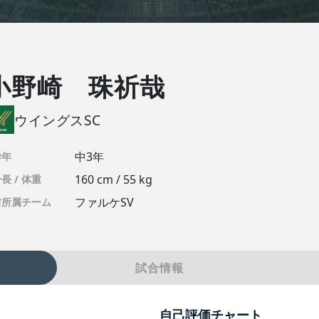
小野崎 珠祈哉
ウイングスSC
中3年
学年
160 cm / 55 kg
長 / 体重
ファルケSV
前所属チーム
試合情報
自己評価チャート