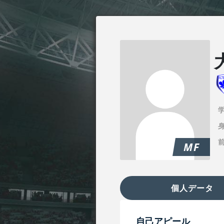
身
MF
個人データ
自己アピール