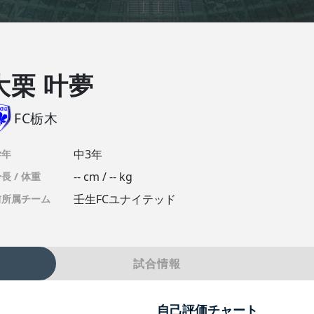
大栗 叶夢
FC栃木
中3年
学年
-- cm / -- kg
長 / 体重
壬生FCユナイテッド
前所属チーム
試合情報
自己評価チャート