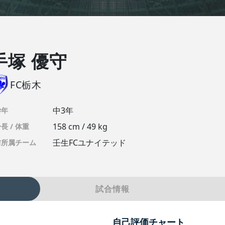
手塚 優守
FC栃木
中3年
学年
158 cm / 49 kg
長 / 体重
壬生FCユナイテッド
前所属チーム
試合情報
自己評価チャート