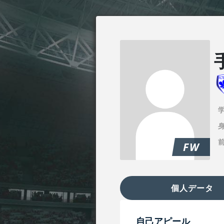
身
FW
個人データ
自己アピール