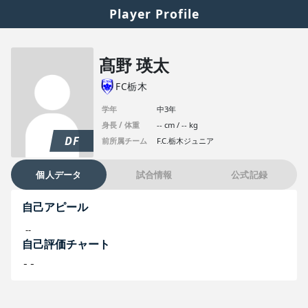
Player Profile
髙野 瑛太
FC栃木
学年
中3年
身長 / 体重
-- cm / -- kg
DF
前所属チーム
F.C.栃木ジュニア
個人データ
試合情報
公式記録
自己アピール
--
自己評価チャート
--