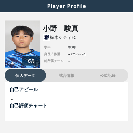
Player Profile
小野 駿真
栃木シティFC
学年
中3年
身長 / 体重
-- cm / -- kg
GK
前所属チーム
--
個人データ
試合情報
公式記録
自己アピール
--
自己評価チャート
--