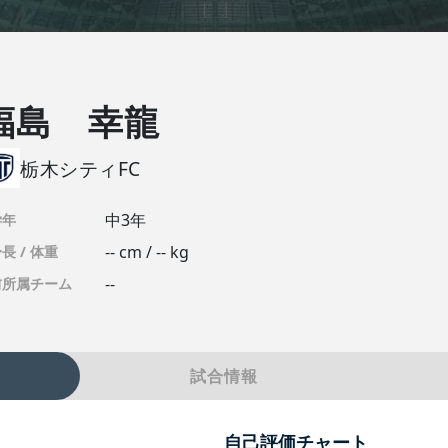
福島 幸龍
栃木シティFC
中3年
学年
-- cm / -- kg
長 / 体重
--
前所属チーム
試合情報
自己評価チャート