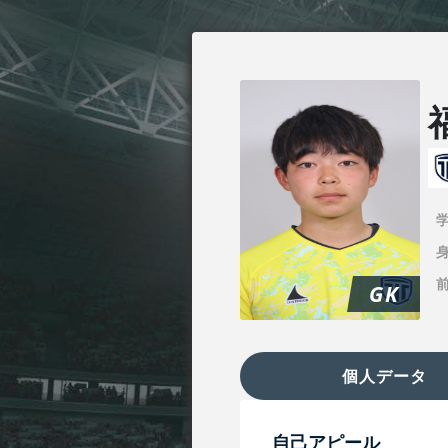
身
GK
個人データ
自己アピール