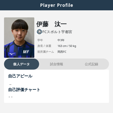
Player Profile
伊藤 汰一
FCスポルト宇都宮
学年
中3年
身長 / 体重
163 cm / 50 kg
MF
前所属チーム
岡西FC
個人データ
試合情報
公式記録
自己アピール
--
自己評価チャート
--