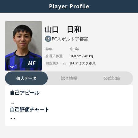
Player Profile
山口 日和
FCスポルト宇都宮
学年
中3年
身長 / 体重
160 cm / 40 kg
MF
前所属チーム
JFCアミスタ市貝
個人データ
試合情報
公式記録
自己アピール
--
自己評価チャート
--