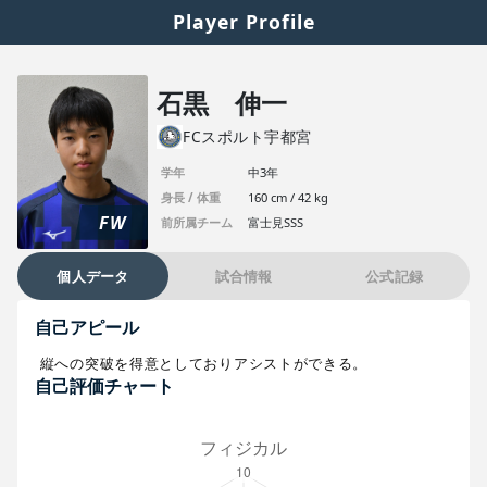
Player Profile
石黒 伸一
FCスポルト宇都宮
学年
中3年
身長 / 体重
160 cm / 42 kg
FW
前所属チーム
富士見SSS
個人データ
試合情報
公式記録
自己アピール
縦への突破を得意としておりアシストができる。
自己評価チャート