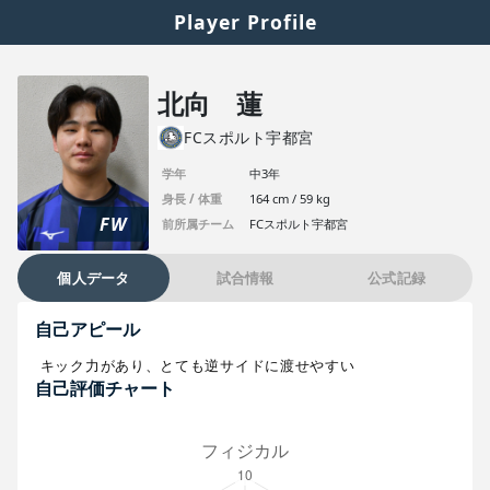
Player Profile
北向 蓮
FCスポルト宇都宮
学年
中3年
身長 / 体重
164 cm / 59 kg
FW
前所属チーム
FCスポルト宇都宮
個人データ
試合情報
公式記録
自己アピール
キック力があり、とても逆サイドに渡せやすい
自己評価チャート