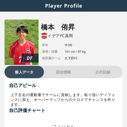
Player Profile
橋本 侑昇
イデアFC真岡
学年
中3年
身長 / 体重
161 cm / 47 kg
DF
前所属チーム
久下田FC
個人データ
試合情報
公式記録
自己アピール
上下左右の運動量でチームに貢献します。粘り強いディフェ
ンスに加え、オーバーラップからのクロスでチャンスを作り
ます。
自己評価チャート