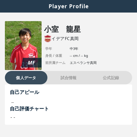
Player Profile
小室 龍星
イデアFC真岡
学年
中3年
身長 / 体重
-- cm / -- kg
MF
前所属チーム
エスペランサ真岡
個人データ
試合情報
公式記録
自己アピール
--
自己評価チャート
--