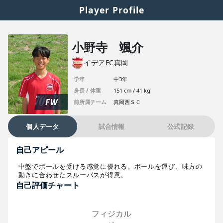
Player Profile
小野寺 颯介
イデアFC真岡
学年
中3年
身長 / 体重
151 cm / 41 kg
FW
前所属チーム
真岡西ＳＣ
個人データ
試合情報
公式記録
自己アピール
中盤でボールを受ける感覚に優れる。ボールを運び、味方の
動きに合わせたスルーパスが得意。
自己評価チャート