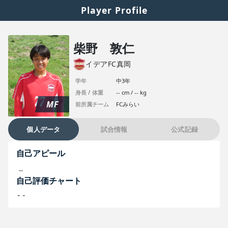
Player Profile
柴野 敦仁
イデアFC真岡
学年
中3年
身長 / 体重
-- cm / -- kg
MF
前所属チーム
FCみらい
個人データ
試合情報
公式記録
自己アピール
--
自己評価チャート
--