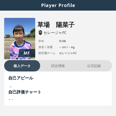
Player Profile
草場 陽菜子
セレージャFC
学年
中3年
身長 / 体重
-- cm / -- kg
MF
前所属チーム
セレージャFC
個人データ
試合情報
公式記録
自己アピール
--
自己評価チャート
--