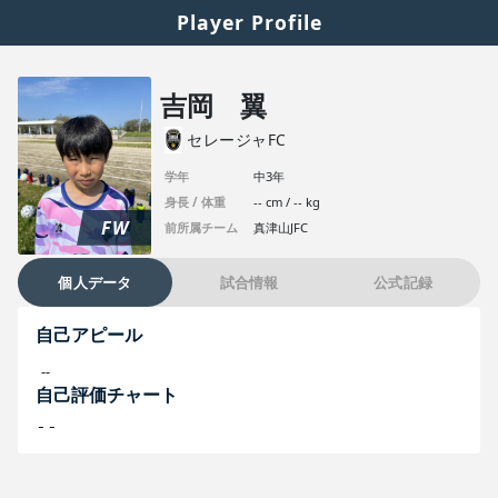
Player Profile
吉岡 翼
セレージャFC
学年
中3年
身長 / 体重
-- cm / -- kg
FW
前所属チーム
真津山JFC
個人データ
試合情報
公式記録
自己アピール
--
自己評価チャート
--