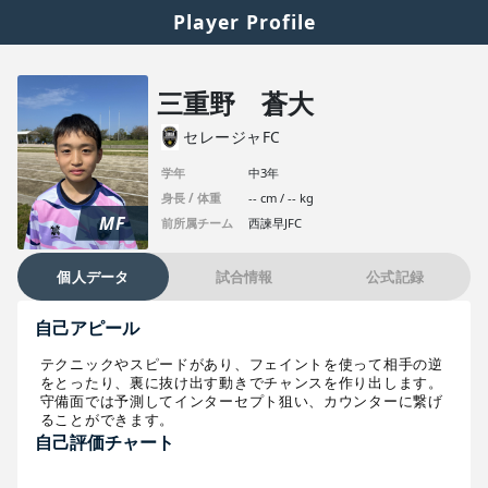
Player Profile
三重野 蒼大
セレージャFC
学年
中3年
身長 / 体重
-- cm / -- kg
MF
前所属チーム
西諫早JFC
個人データ
試合情報
公式記録
自己アピール
テクニックやスピードがあり、フェイントを使って相手の逆
をとったり、裏に抜け出す動きでチャンスを作り出します。

守備面では予測してインターセプト狙い、カウンターに繋げ
ることができます。
自己評価チャート