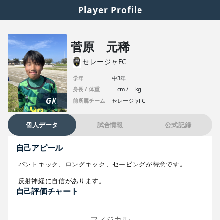
Player Profile
菅原 元稀
セレージャFC
学年
中3年
身長 / 体重
-- cm / -- kg
GK
前所属チーム
セレージャFC
個人データ
試合情報
公式記録
自己アピール
パントキック、ロングキック、セービングが得意です。

反射神経に自信があります。
自己評価チャート