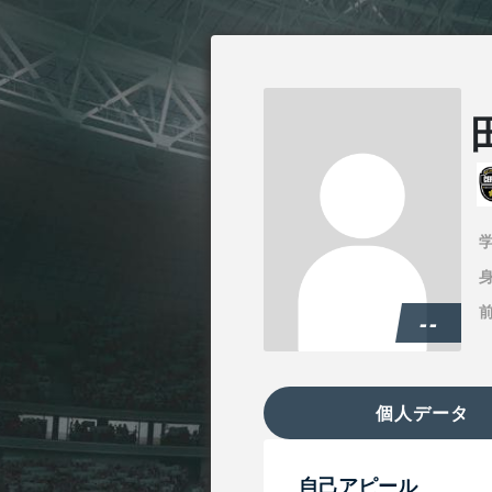
身
--
個人データ
自己アピール