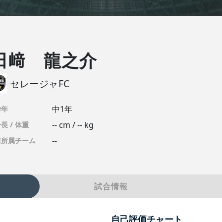
田﨑 龍之介
セレージャFC
中1年
学年
-- cm / -- kg
長 / 体重
--
前所属チーム
試合情報
自己評価チャート