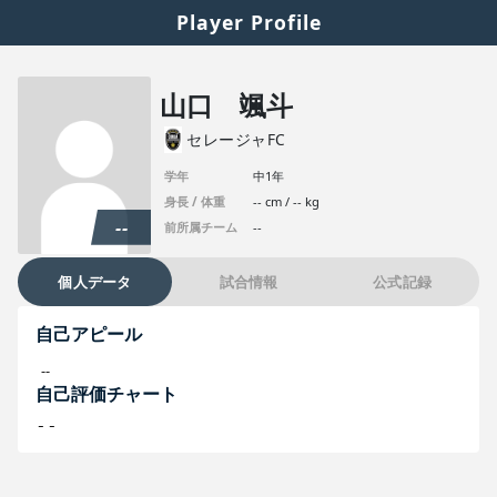
Player Profile
山口 颯斗
セレージャFC
学年
中1年
身長 / 体重
-- cm / -- kg
--
前所属チーム
--
個人データ
試合情報
公式記録
自己アピール
--
自己評価チャート
--