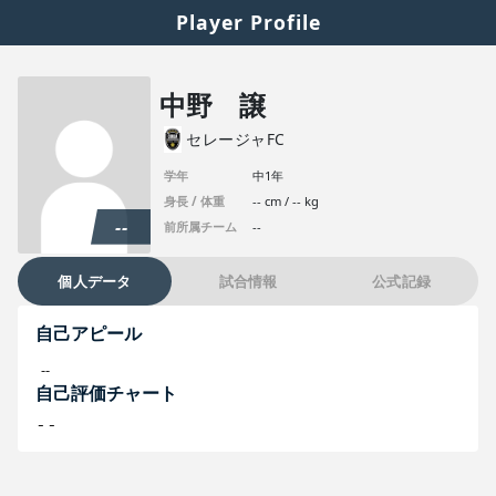
Player Profile
中野 譲
セレージャFC
学年
中1年
身長 / 体重
-- cm / -- kg
--
前所属チーム
--
個人データ
試合情報
公式記録
自己アピール
--
自己評価チャート
--