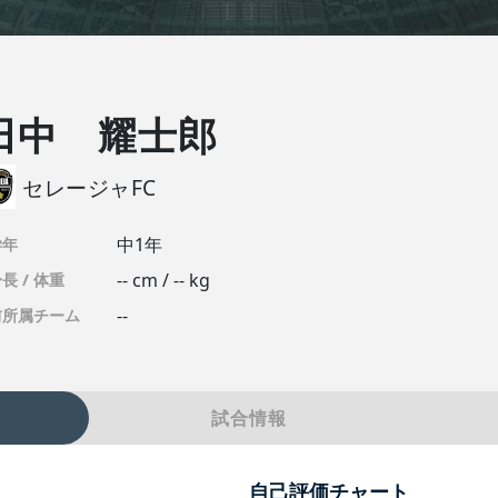
田中 耀士郎
セレージャFC
中1年
学年
-- cm / -- kg
長 / 体重
--
前所属チーム
試合情報
自己評価チャート