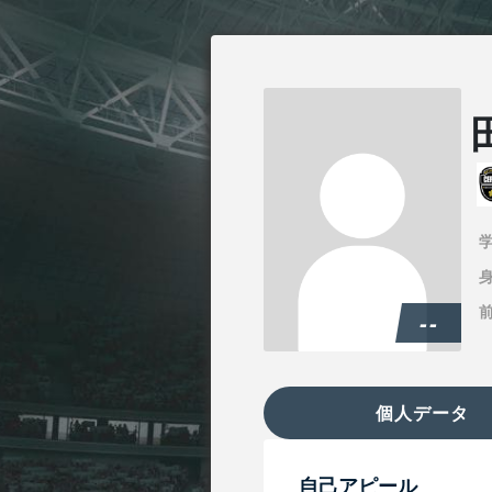
身
--
個人データ
自己アピール