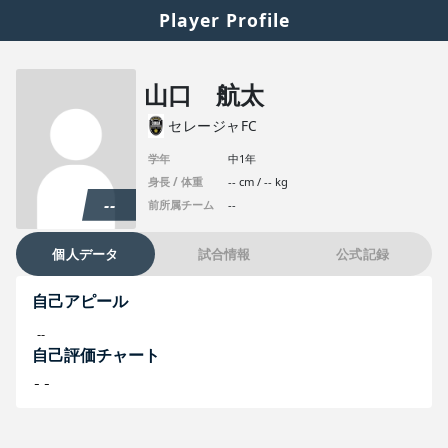
Player Profile
山口 航太
セレージャFC
学年
中1年
身長 / 体重
-- cm / -- kg
--
前所属チーム
--
個人データ
試合情報
公式記録
自己アピール
--
自己評価チャート
--