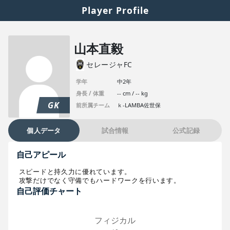
Player Profile
山本直毅
セレージャFC
学年
中2年
身長 / 体重
-- cm / -- kg
GK
前所属チーム
ｋ-LAMBA佐世保
個人データ
試合情報
公式記録
自己アピール
スピードと持久力に優れています。

攻撃だけでなく守備でもハードワークを行います。
自己評価チャート