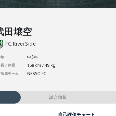
武田壌空
FC.RiverSide
中3年
学年
168 cm / 49 kg
長 / 体重
NESSO.FC
前所属チーム
試合情報
自己評価チャート