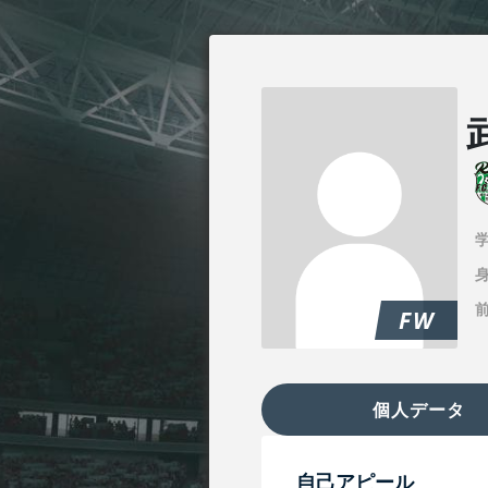
身
FW
個人データ
自己アピール