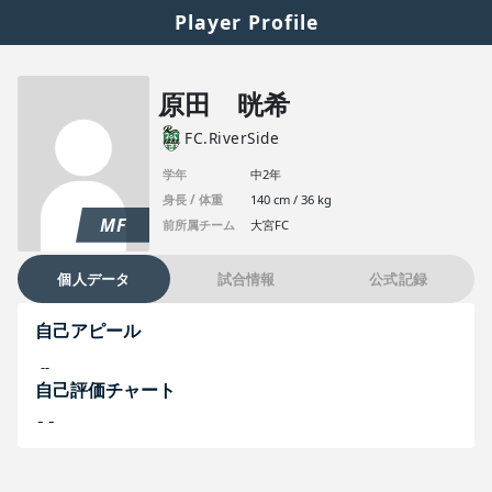
Player Profile
原田 晄希
FC.RiverSide
学年
中2年
身長 / 体重
140 cm / 36 kg
MF
前所属チーム
大宮FC
個人データ
試合情報
公式記録
自己アピール
--
自己評価チャート
--